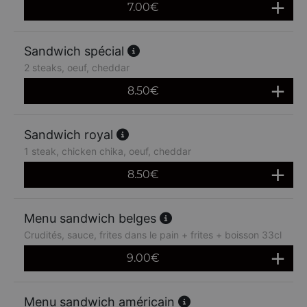
7.00
€
Sandwich spécial
2 steaks, oeuf, cheddar
8.50
€
Sandwich royal
1 steak, chicken chika, oeuf, cheddar
8.50
€
Menu sandwich belges
Crudités, sauce, frites dans le pain + frites + boisson 33cl
9.00
€
Menu sandwich américain