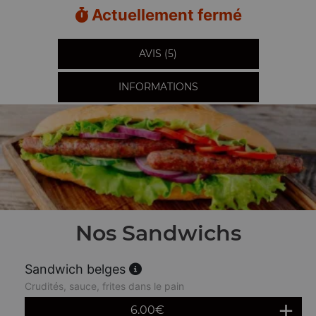
Actuellement fermé
AVIS (5)
INFORMATIONS
Nos Sandwichs
Sandwich belges
Crudités, sauce, frites dans le pain
6.00
€