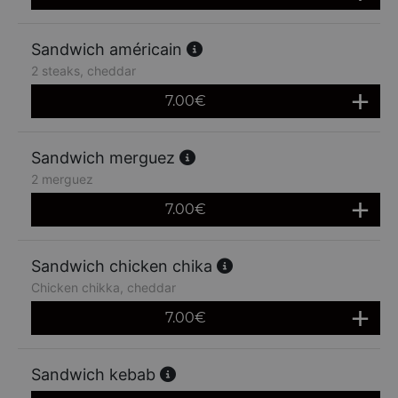
Sandwich américain
2 steaks, cheddar
7.00
€
Sandwich merguez
2 merguez
7.00
€
Sandwich chicken chika
Chicken chikka, cheddar
7.00
€
Sandwich kebab