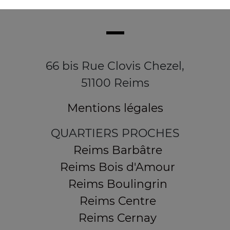
66 bis Rue Clovis Chezel,
51100 Reims
Mentions légales
QUARTIERS PROCHES
Reims Barbâtre
Reims Bois d'Amour
Reims Boulingrin
Reims Centre
Reims Cernay