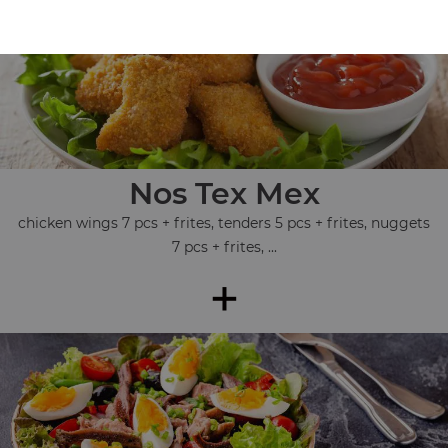
Nos Tex Mex
chicken wings 7 pcs + frites, tenders 5 pcs + frites, nuggets
7 pcs + frites, ...
+