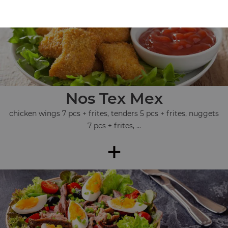
Nos Tex Mex
chicken wings 7 pcs + frites, tenders 5 pcs + frites, nuggets
7 pcs + frites, ...
+