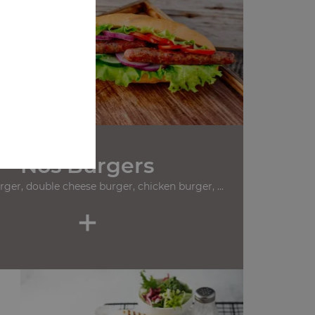
z,
Nos Burgers
ger, double cheese burger, chicken burger, ...
+