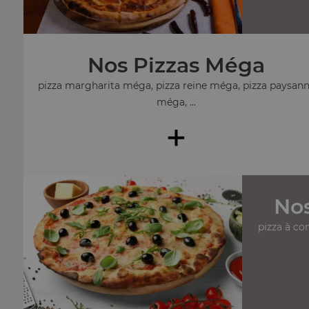
Nos Pizzas Méga
pizza margharita méga, pizza reine méga, pizza paysan
méga, ...
+
Nos
pizza à co