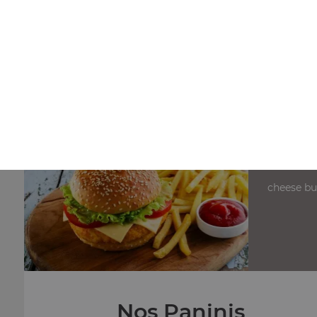
Nos Sandwichs
sandwich belges, sandwich américain, sandwich mergue
...
+
cheese bur
Nos Paninis