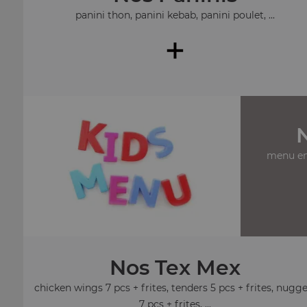
panini thon, panini kebab, panini poulet, ...
+
menu en
Nos Tex Mex
chicken wings 7 pcs + frites, tenders 5 pcs + frites, nugg
7 pcs + frites, ...