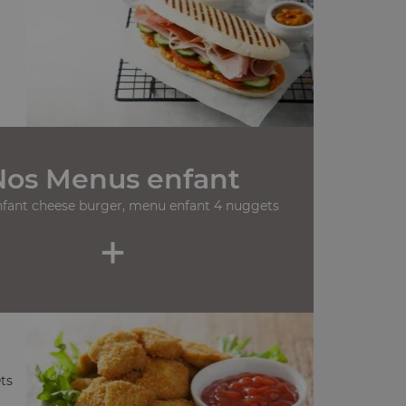
Nos Menus enfant
fant cheese burger, menu enfant 4 nuggets
+
ets