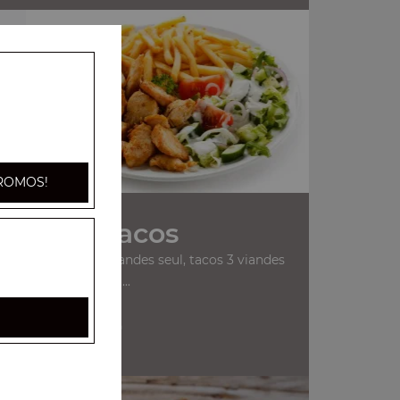
ROMOS!
Nos Tacos
ande seul, tacos 2 viandes seul, tacos 3 viandes
seul, ...
+