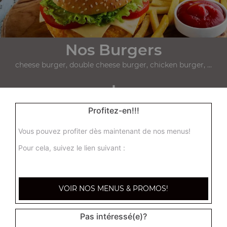
Nos Burgers
cheese burger, double cheese burger, chicken burger, ...
+
Profitez-en!!!
Vous pouvez profiter dès maintenant de nos menus!
Pour cela, suivez le lien suivant :
VOIR NOS MENUS & PROMOS!
Nos Paninis
panini thon, panini kebab, panini poulet, ...
Pas intéressé(e)?