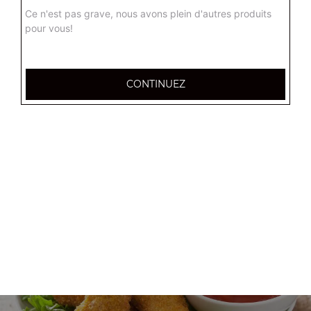
+
Ce n'est pas grave, nous avons plein d'autres produits
pour vous!
CONTINUEZ
Nos Menus enfant
menu enfant cheese burger, menu enfant 4 nuggets
+