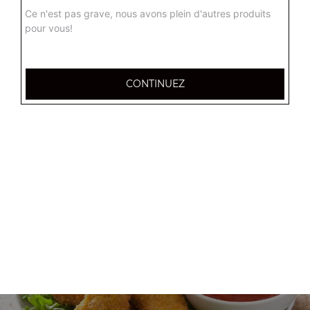
+
Ce n'est pas grave, nous avons plein d'autres produits
pour vous!
CONTINUEZ
Nos Menus enfant
menu enfant cheese burger, menu enfant 4 nuggets
+