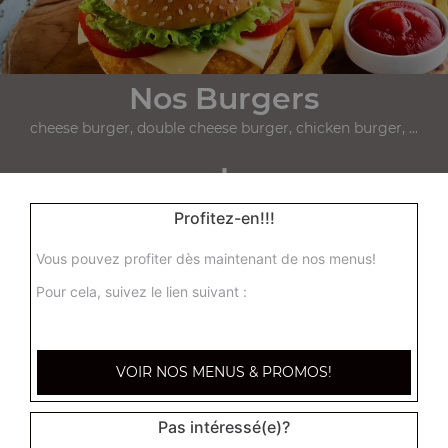
Nos Burgers
cheese burger, double cheese burger, chicken burger, ...
+
Profitez-en!!!
Vous pouvez profiter dès maintenant de nos menus!
Pour cela, suivez le lien suivant :
VOIR NOS MENUS & PROMOS!
Nos Paninis
panini thon, panini kebab, panini poulet, ...
Pas intéressé(e)?