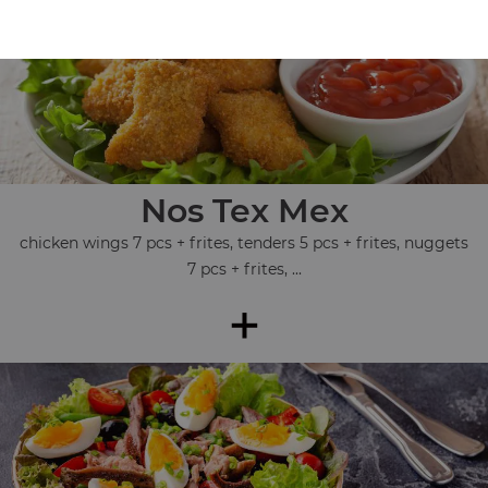
Nos Tex Mex
chicken wings 7 pcs + frites, tenders 5 pcs + frites, nuggets
7 pcs + frites, ...
+