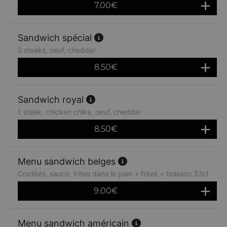
7.00
€
Sandwich spécial
2 steaks, oeuf, cheddar
8.50
€
Sandwich royal
1 steak, chicken chika, oeuf, cheddar
8.50
€
Menu sandwich belges
Crudités, sauce, frites dans le pain + frites + boisson 33cl
9.00
€
Menu sandwich américain