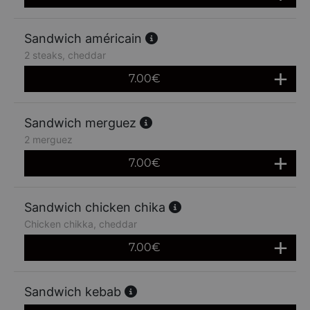
Sandwich américain
2 steaks, cheddar
7.00
€
Sandwich merguez
2 merguez
7.00
€
Sandwich chicken chika
Chicken chikka, cheddar
7.00
€
Sandwich kebab