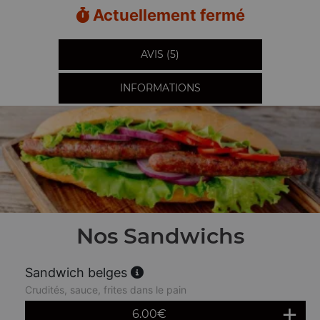
Actuellement fermé
AVIS (5)
INFORMATIONS
Nos Sandwichs
Sandwich belges
Crudités, sauce, frites dans le pain
6.00
€