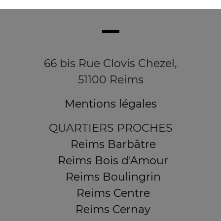
66 bis Rue Clovis Chezel,
51100 Reims
Mentions légales
QUARTIERS PROCHES
Reims Barbâtre
Reims Bois d'Amour
Reims Boulingrin
Reims Centre
Reims Cernay