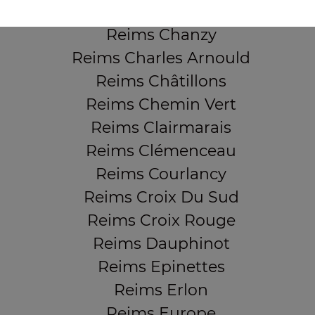
Reims Cernay
Reims Chanzy
Reims Charles Arnould
Reims Châtillons
Reims Chemin Vert
Reims Clairmarais
Reims Clémenceau
Reims Courlancy
Reims Croix Du Sud
Reims Croix Rouge
Reims Dauphinot
Reims Epinettes
Reims Erlon
Reims Europe