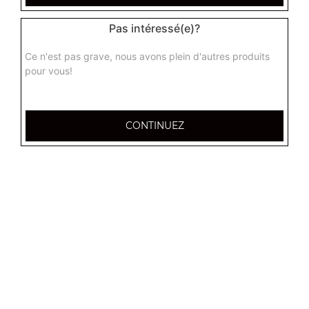
Pas intéressé(e)?
Ce n'est pas grave, nous avons plein d'autres produits
pour vous!
66 bis Rue Clovis Chezel,
CONTINUEZ
51100 Reims
Mentions légales
QUARTIERS PROCHES
Reims Barbâtre
Reims Bois d'Amour
Reims Boulingrin
Reims Centre