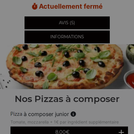
Actuellement fermé
AVIS (5)
INFORMATIONS
Nos Pizzas à composer
à composer junior
Tomate, mozzarella + 1€ par ingrédient supplémentaire
8.00
€