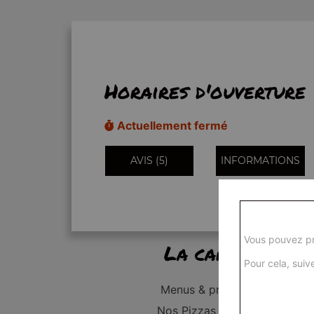
Horaires d'ouverture
Actuellement fermé
AVIS (5)
INFORMATIONS
Vous pouvez pr
La carte
Pour cela, suive
Menus & promos
Nos Pizzas Junior