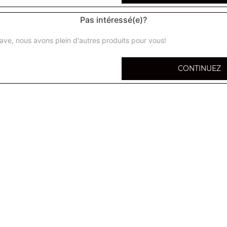
Pas intéressé(e)?
ave, nous avons plein d'autres produits pour vous!
Menu enfant cheese burger
CONTINUEZ
Frites + boisson 33cl + surprise
Menu enfant 4 nuggets
Frites + boisson 33cl + surprise