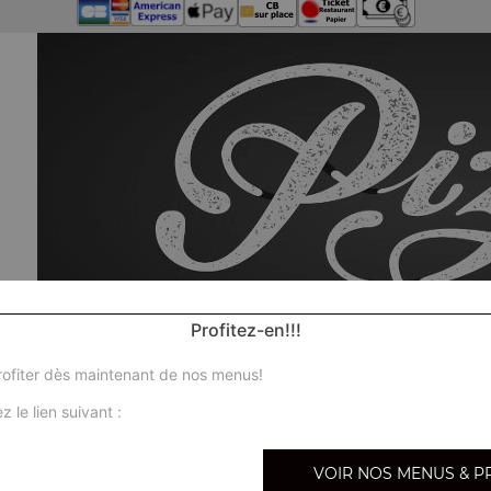
Profitez-en!!!
ofiter dès maintenant de nos menus!
z le lien suivant :
No
VOIR NOS MENUS & P