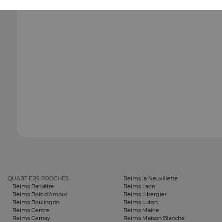
QUARTIERS PROCHES
Reims la Neuvillette
Reims Barbâtre
Reims Laon
Reims Bois d'Amour
Reims Libergier
Reims Boulingrin
Reims Luton
Reims Centre
Reims Mairie
Reims Cernay
Reims Maison Blanche