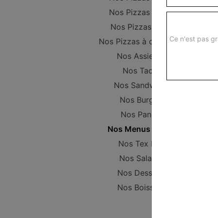
Nos Pizzas Senior
Nos Pizzas Méga
Ce n'est pas gr
Nos Pizzas à composer
Nos Assiettes
Nos Tacos
Nos Sandwichs
Nos Burgers
Nos Paninis
Nos Menus enfant
Nos Tex Mex
Nos Salades
Nos Desserts
Nos Boissons