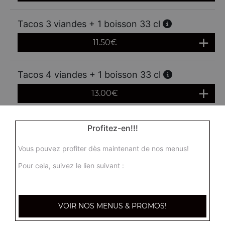
Tacos 3 viandes + 1 boisson 33 cl
11.50
€
Tacos 4 viandes + 1 boisson 33 cl
13.00
€
Menu tacos 1 viande
Profitez-en!!!
+ frites + 1 boisson 33 cl
Vous pouvez profiter dès maintenant de nos menus!
11.00
€
Pour cela, suivez le lien suivant :
Menu tacos 2 viandes
+ frites + 1 boisson 33 cl
VOIR NOS MENUS & PROMOS!
12.00
€