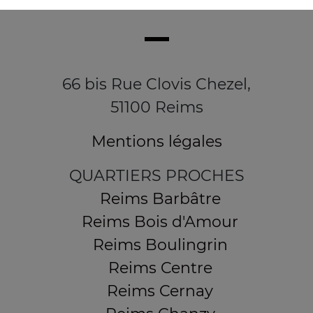
66 bis Rue Clovis Chezel,
51100 Reims
Mentions légales
QUARTIERS PROCHES
Reims Barbâtre
Reims Bois d'Amour
Reims Boulingrin
Reims Centre
Reims Cernay