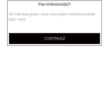
Pas intéressé(e)?
Menu tacos 3 viandes
Ce n'est pas grave, nous avons plein d'autres produits
+ frites + 1 boisson 33 cl
pour vous!
13.00
€
CONTINUEZ
Menu tacos 4 viandes
+ frites + 1 boisson 33 cl
14.50
€