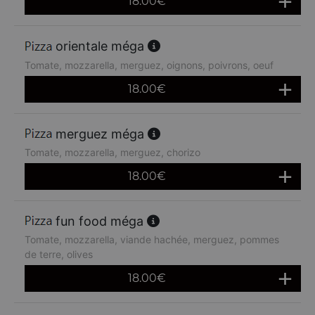
18.00
€
orientale méga
Tomate, mozzarella, merguez, oignons, poivrons, oeuf
18.00
€
merguez méga
Tomate, mozzarella, merguez, chorizo
18.00
€
fun food méga
Tomate, mozzarella, viande hachée, merguez, pommes
de terre, olives
18.00
€