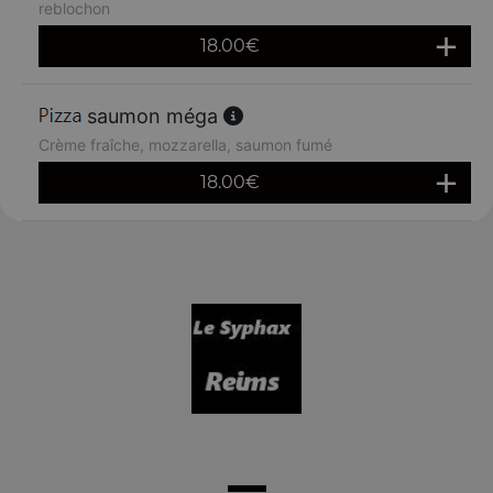
reblochon
18.00
€
saumon méga
Crème fraîche, mozzarella, saumon fumé
18.00
€