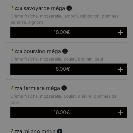
savoyarde méga
Crème fraîche, mozzarella, jambon, reblochon, pommes
de terre, oignons
18.00
€
boursino méga
Crème fraîche, mozzarella, poulet, boursin, oeuf
18.00
€
fermière méga
Crème fraîche, mozzarella, poulet, chèvre, pommes de
terre
18.00
€
milano méga