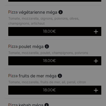
végétarienne méga
Tomate, mozzarella, oignons, poivrons, olives,
champignons, artichaut
18.00
€
poulet méga
Tomate, mozzarella, poulet, champignons, poivrons
18.00
€
fruits de mer méga
Tomate, mozzarella, fruits de mer, ail, persil, citron
18.00
€
kebab méga