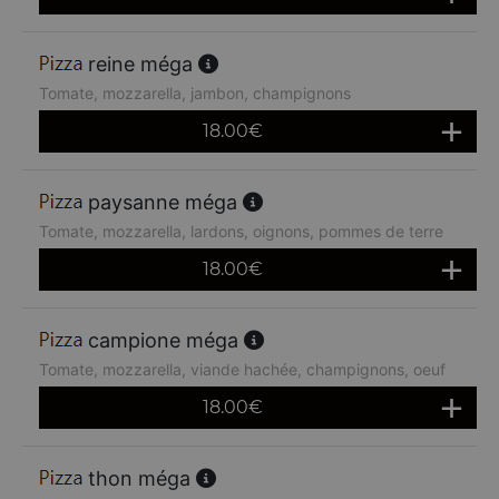
reine méga
Tomate, mozzarella, jambon, champignons
18.00
€
paysanne méga
Tomate, mozzarella, lardons, oignons, pommes de terre
18.00
€
campione méga
Tomate, mozzarella, viande hachée, champignons, oeuf
18.00
€
thon méga