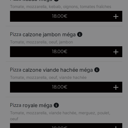
Tomate, mozzarella, kebab, oignons, tomates fraîches
18.00
€
calzone jambon méga
Tomate, mozzarella, oeuf, jambon
18.00
€
calzone viande hachée méga
Tomate, mozzarella, oeuf, viande hachée
18.00
€
royale méga
Tomate, mozzarella, viande hachée, merguez, poulet,
oeuf