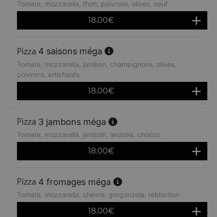
Tomate, mozzarella, thon, poivrons, olives, oeuf
18.00
€
4 saisons méga
Tomate, mozzarella, jambon, champignons, olives,
poivrons, artichauts
18.00
€
3 jambons méga
Tomate, mozzarella, jambon, lardons, chorizo
18.00
€
4 fromages méga
Tomate, mozzarella, chèvre, gorgonzola, reblochon
18.00
€