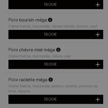
18.00
€
boursin méga
Crème fraîche, mozzarella, viande hachée, boursin, oeuf
18.00
€
chèvre miel méga
Crème fraîche, mozzarella, chèvre, miel
18.00
€
raclette méga
Crème fraîche, mozzarella, jambon, raclette, pommes de
terre, oignons
18.00
€