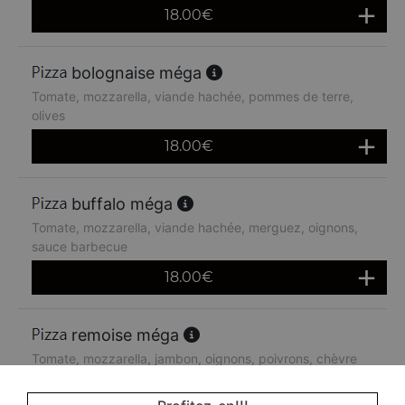
18.00
€
bolognaise méga
Tomate, mozzarella, viande hachée, pommes de terre,
olives
18.00
€
buffalo méga
Tomate, mozzarella, viande hachée, merguez, oignons,
sauce barbecue
18.00
€
remoise méga
Tomate, mozzarella, jambon, oignons, poivrons, chèvre
18.00
€