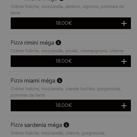
Crème fraîche, mozzarella, jambon, oignons, pommes de
terre
18.00
€
rimini méga
Crème fraîche, mozzarella, poulet, champignons, chèvre
18.00
€
miami méga
Crème fraîche, mozzarella, viande hachée, gorgonzola,
pommes de terre
18.00
€
sardenia méga
Crème fraîche, mozzarella, chèvre, gorgonzola,