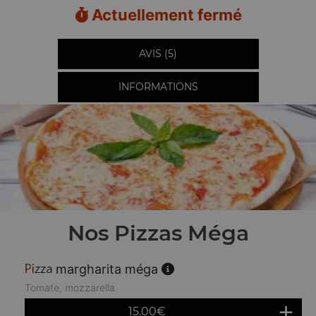
Actuellement fermé
AVIS (5)
INFORMATIONS
Nos Pizzas Méga
margharita méga
Tomate, mozzarella
15.00
€