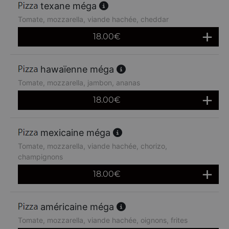
texane méga
Tomate, mozzarella, viande hachée, cheddar
18.00
€
hawaïenne méga
Tomate, mozzarella, jambon, ananas
18.00
€
mexicaine méga
Tomate, mozzarella, viande hachée, chorizo,
champignons
18.00
€
américaine méga
Tomate, mozzarella, viande hachée, oignons, frites