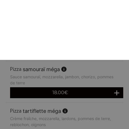
Tomate, mozzarella, poulet, poivrons
18.00
€
barbecue méga
Sauce barbecue, mozzarella, viande hachée, chorizo
18.00
€
samouraï méga
Sauce samouraï, mozzarella, jambon, chorizo, pommes
de terre
18.00
€
tartiflette méga
Crème fraîche, mozzarella, lardons, pommes de terre,
reblochon, oignons