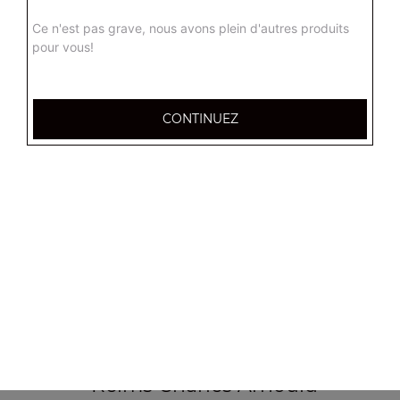
Ce n'est pas grave, nous avons plein d'autres produits
pour vous!
66 bis Rue Clovis Chezel,
51100 Reims
CONTINUEZ
Mentions légales
QUARTIERS PROCHES
Reims Barbâtre
Reims Bois d'Amour
Reims Boulingrin
Reims Centre
Reims Cernay
Reims Chanzy
Reims Charles Arnould