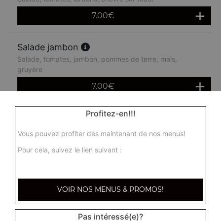
7.00
€
Salade jambon
Salade, tomates, jambon, pommes de terre, maïs,
gruyère
7.00
€
Profitez-en!!!
Vous pouvez profiter dès maintenant de nos menus!
Pour cela, suivez le lien suivant :
VOIR NOS MENUS & PROMOS!
Pas intéressé(e)?