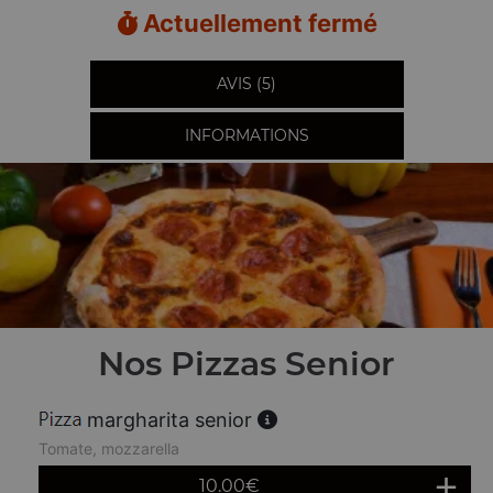
Actuellement fermé
AVIS (5)
INFORMATIONS
Nos Pizzas Senior
margharita senior
Tomate, mozzarella
10.00
€