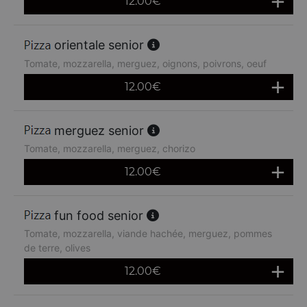
12.00
€
orientale senior
Tomate, mozzarella, merguez, oignons, poivrons, oeuf
12.00
€
merguez senior
Tomate, mozzarella, merguez, chorizo
12.00
€
fun food senior
Tomate, mozzarella, viande hachée, merguez, pommes
de terre, olives
12.00
€