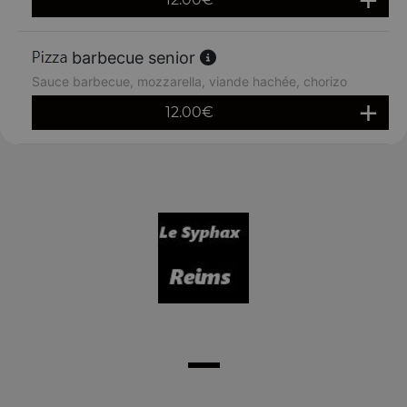
barbecue senior
Sauce barbecue, mozzarella, viande hachée, chorizo
12.00
€