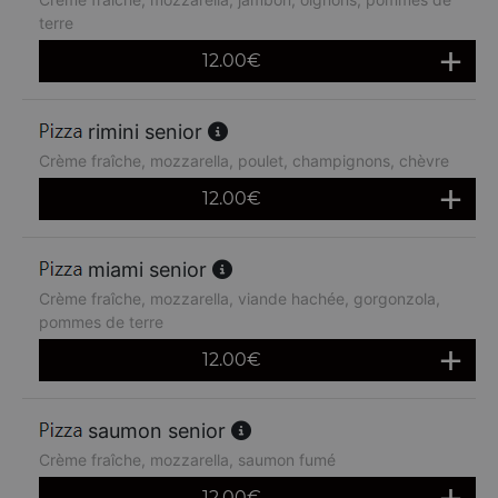
terre
12.00
€
rimini senior
Crème fraîche, mozzarella, poulet, champignons, chèvre
12.00
€
miami senior
Crème fraîche, mozzarella, viande hachée, gorgonzola,
pommes de terre
12.00
€
saumon senior
Crème fraîche, mozzarella, saumon fumé
12.00
€