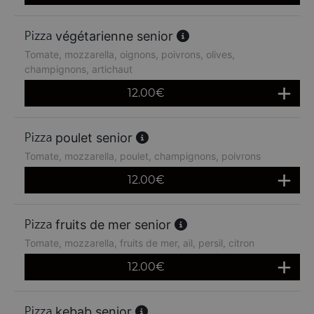
végétarienne senior
Tomate, mozzarella, oignons, poivrons, olives,
champignons, artichaut
12.00
€
poulet senior
Tomate, mozzarella, poulet, champignons, poivrons
12.00
€
fruits de mer senior
Tomate, mozzarella, fruits de mer, ail, persil, citron
12.00
€
kebab senior