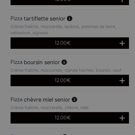
tartiflette senior
Crème fraîche, mozzarella, lardons, pommes de terre,
reblochon, oignons
12.00
€
boursin senior
Crème fraîche, mozzarella, viande hachée, boursin, oeuf
12.00
€
chèvre miel senior
Crème fraîche, mozzarella, chèvre, miel
12.00
€