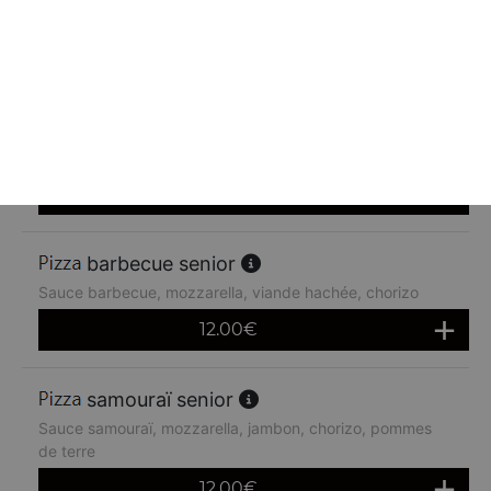
Tomate, mozzarella, saumon fumé
12.00
€
indienne senior
Tomate, mozzarella, poulet, poivrons
12.00
€
barbecue senior
Sauce barbecue, mozzarella, viande hachée, chorizo
12.00
€
samouraï senior
Sauce samouraï, mozzarella, jambon, chorizo, pommes
de terre
12.00
€