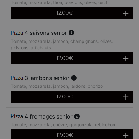
Tomate, mozzarella, thon, poivrons, olives, oeuf
12.00
€
4 saisons senior
Tomate, mozzarella, jambon, champignons, olives,
poivrons, artichauts
12.00
€
3 jambons senior
Tomate, mozzarella, jambon, lardons, chorizo
12.00
€
4 fromages senior
Tomate, mozzarella, chèvre, gorgonzola, reblochon
12.00
€