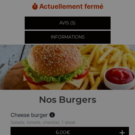
Actuellement fermé
AVIS (5)
INFORMATIONS
Nos Burgers
Cheese burger
Salade, tomate, cheddar, 1 steak
6.00
€