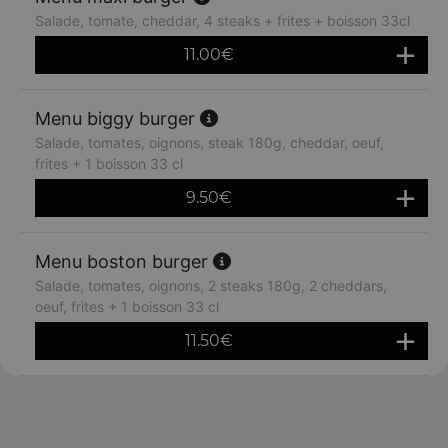
Salade, tomate, cheddar, 4 steaks + frites + boisson 33cl
11.00
€
Menu biggy burger
Salade, tomates, oignons, steak 180g, cheddar, oeuf,
frites + 1 boisson 33 cl
9.50
€
Menu boston burger
Salade, tomates, oignons, 2 steaks 180g, 2 cheddars,
oeuf, frites + 1 boisson 33 cl
11.50
€