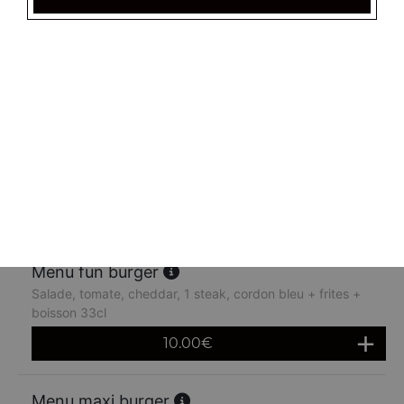
Menu fish burger
Salade, tomate, cheddar, poisson pané + frites + boisson
33cl
10.00
€
Menu big burger
Salade, tomate, cheddar, 3 steaks + frites + boisson 33cl
10.00
€
Menu fun burger
Salade, tomate, cheddar, 1 steak, cordon bleu + frites +
boisson 33cl
10.00
€
Menu maxi burger