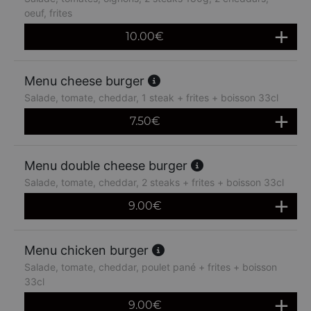
oeuf, frites
10.00
€
Menu cheese burger
Salade, tomate, cheddar, 1 steak + frites + boisson 33cl
7.50
€
Menu double cheese burger
Salade, tomate, cheddar, 2 steaks + frites + boisson 33cl
9.00
€
Menu chicken burger
Salade, tomate, cheddar, poulet pané + frites + boisson
33cl
9.00
€