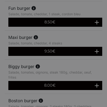
Fun burger
Salade, tomate, cheddar, 1 steak, cordon bleu
8.50
€
Maxi burger
Salade, tomate, cheddar, 4 steaks
9.50
€
Biggy burger
Salade, tomates, oignons, steak 180g, cheddar, oeuf,
frites
8.00
€
Boston burger
Salade, tomates, oignons, 2 steaks 180g, 2 cheddars,