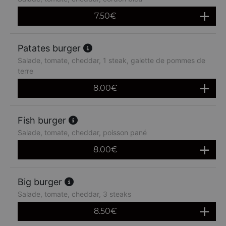
7.50
€
Patates burger
Salade, tomate, cheddar, 1 steak, galette de pommes de
terre
8.00
€
Fish burger
Salade, tomate, cheddar, poisson pané
8.00
€
Big burger
Salade, tomate, cheddar, 3 steaks
8.50
€