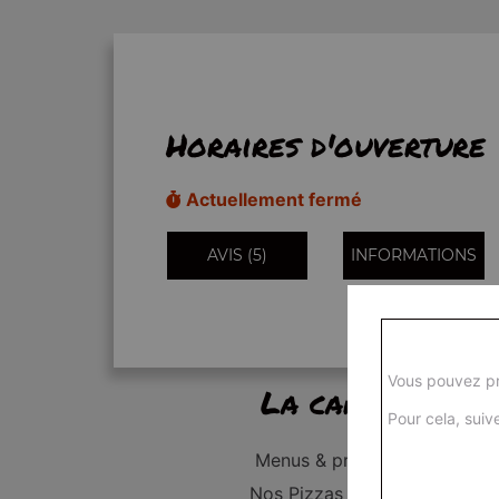
Horaires d'ouverture
Actuellement fermé
AVIS (5)
INFORMATIONS
Vous pouvez pr
La carte
Pour cela, suive
Menus & promos
Nos Pizzas Junior