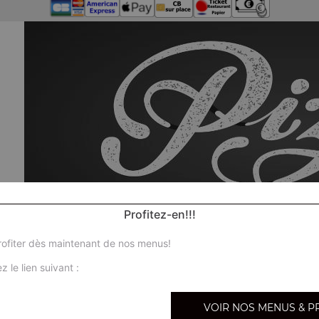
Profitez-en!!!
ofiter dès maintenant de nos menus!
z le lien suivant :
No
VOIR NOS MENUS & P