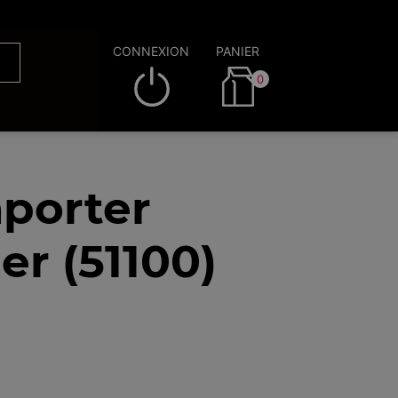
CONNEXION
PANIER
0
porter
r (51100)