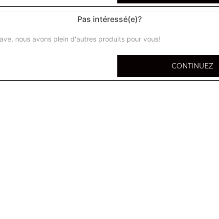
Pas intéressé(e)?
ave, nous avons plein d'autres produits pour vous!
Menu enfant cheese burger
CONTINUEZ
Frites + boisson 33cl + surprise
Menu enfant 4 nuggets
Frites + boisson 33cl + surprise