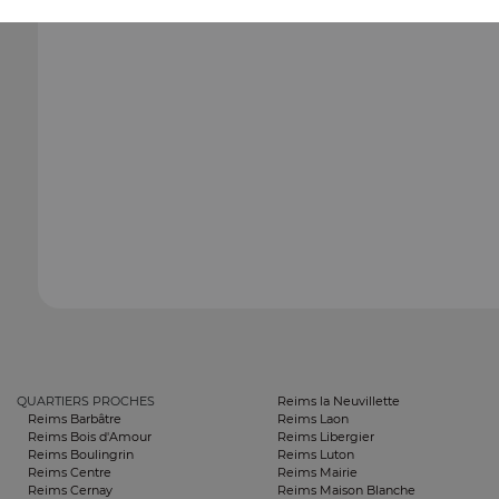
QUARTIERS PROCHES
Reims la Neuvillette
Reims Barbâtre
Reims Laon
Reims Bois d'Amour
Reims Libergier
Reims Boulingrin
Reims Luton
Reims Centre
Reims Mairie
Reims Cernay
Reims Maison Blanche