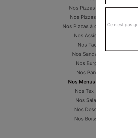
Nos Pizzas Senior
Nos Pizzas Méga
Ce n'est pas gr
Nos Pizzas à composer
Nos Assiettes
Nos Tacos
Nos Sandwichs
Nos Burgers
Nos Paninis
Nos Menus enfant
Nos Tex Mex
Nos Salades
Nos Desserts
Nos Boissons